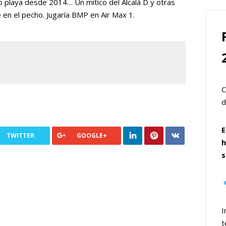
 playa desde 2014… Un mítico del Alcalá D y otras
 en el pecho. Jugaría BMP en Air Max 1.
C
d
E
TWITTER
GOOGLE+
h
s
I
t