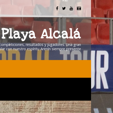
Playa Alcalá
, competiciones, resultados y jugadores. Una gran
lar con nuestro espíritu Arenín siempre presente