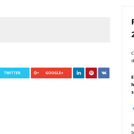
C
d
TWITTER
GOOGLE+
E
h
s
I
t