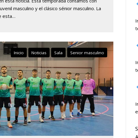
en esta noticia. Esta temporada contamos con
venil masculino y el clásico sénior masculino. La
de esta…
I
t
Inicio
Noticias
Sala
Senior masculino
I
t
I
e
S
A