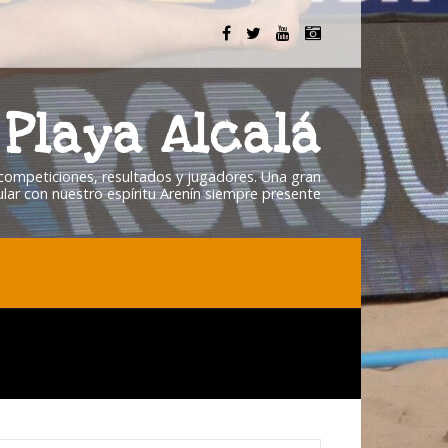
Playa Alcalá
, competiciones, resultados y jugadores. Una gran
lar con nuestro espíritu Arenín siempre presente