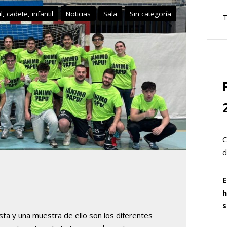
l, cadete, infantil
Noticias
Sala
Sin categoría
T
C
d
E
h
s
ista y una muestra de ello son los diferentes