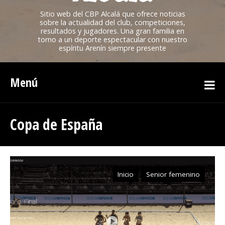
Sitio web del CBP Alcalá que ofrece noticias
sobre la actualidad del club, competiciones,
resultados y jugadores. Una gran familia en
torno a un deporte espectacular con nuestro
espíritu Arenín siempre presente
Menú
Copa de España
Inicio
Senior femenino