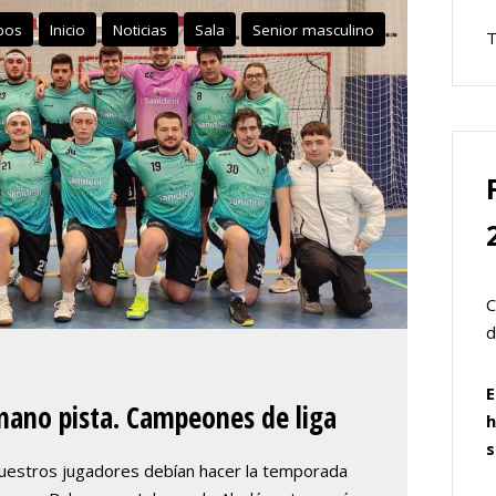
pos
Inicio
Noticias
Sala
Senior masculino
T
C
d
E
ano pista. Campeones de liga
h
s
uestros jugadores debían hacer la temporada