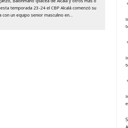
anzo, Balonmano Iplacea de Alcalá y otros más o
 esta temporada 23-24 el CBP Alcalá comenzó su
 con un equipo senior masculino en…
I
t
I
t
I
e
S
A