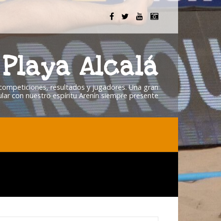
Playa Alcalá
, competiciones, resultados y jugadores. Una gran
lar con nuestro espíritu Arenín siempre presente